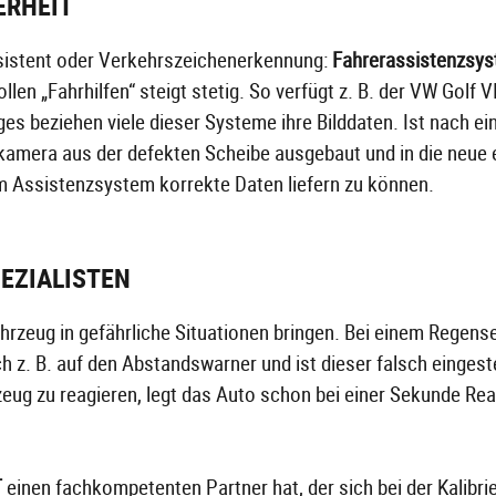
ERHEIT
sistent oder Verkehrszeichenerkennung:
Fahrerassistenzsys
llen „Fahrhilfen“ steigt stetig. So verfügt z. B. der VW Gol
es beziehen viele dieser Systeme ihre Bilddaten. Ist nach 
nkamera aus der defekten Scheibe ausgebaut und in die neue
 Assistenzsystem korrekte Daten liefern zu können.
PEZIALISTEN
zeug in gefährliche Situationen bringen. Bei einem Regense
ch z. B. auf den Abstandswarner und ist dieser falsch eingest
rzeug zu reagieren, legt das Auto schon bei einer Sekunde Re
T
einen fachkompetenten Partner hat, der sich bei der Kalibr